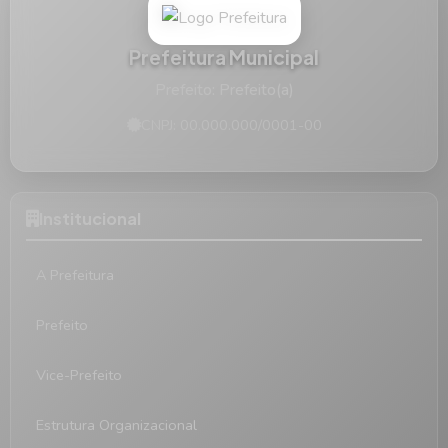
Prefeitura Municipal
Prefeito: Prefeito(a)
CNPJ: 00.000.000/0001-00
Institucional
A Prefeitura
Prefeito
Vice-Prefeito
Estrutura Organizacional