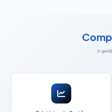
Compr
A gestã