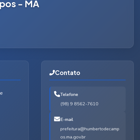
mpos - MA
Contato
de
Telefone
(98) 9 8562-7610
E-mail
prefeitura@humbertodecamp
os.ma.gov.br