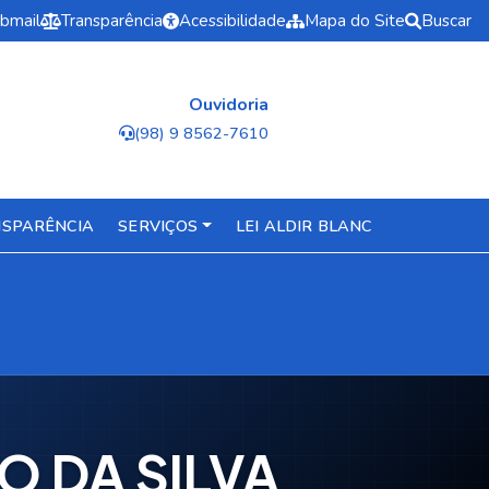
bmail
Transparência
Acessibilidade
Mapa do Site
Buscar
Ouvidoria
(98) 9 8562-7610
SPARÊNCIA
SERVIÇOS
LEI ALDIR BLANC
O DA SILVA